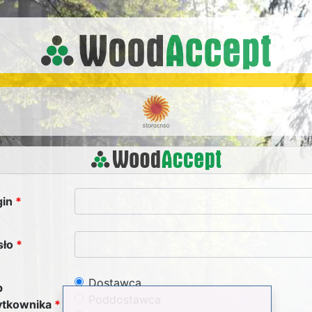
gin
sło
Dostawca
p
Poddostawca
ytkownika