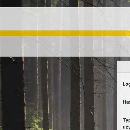
Lo
Ha
Ty
uż