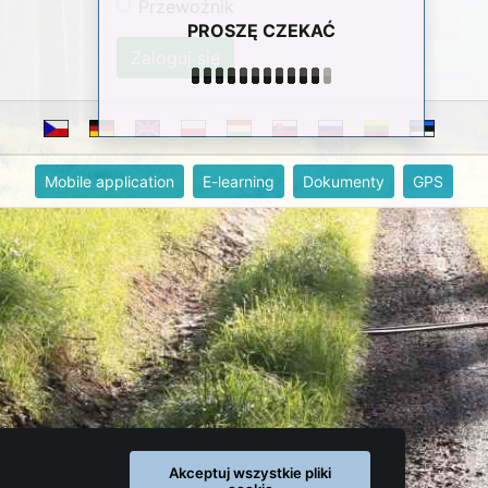
Przewoźnik
PROSZĘ CZEKAĆ
Mobile application
E-learning
Dokumenty
GPS
Akceptuj wszystkie pliki