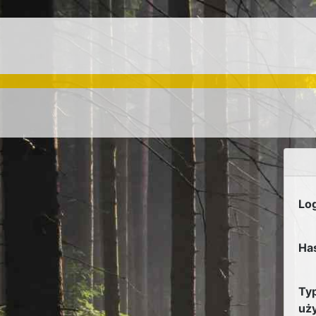
Lo
Ha
Ty
uż