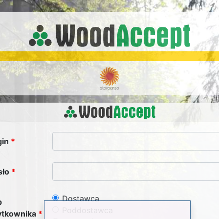
gin
sło
Dostawca
p
Poddostawca
ytkownika