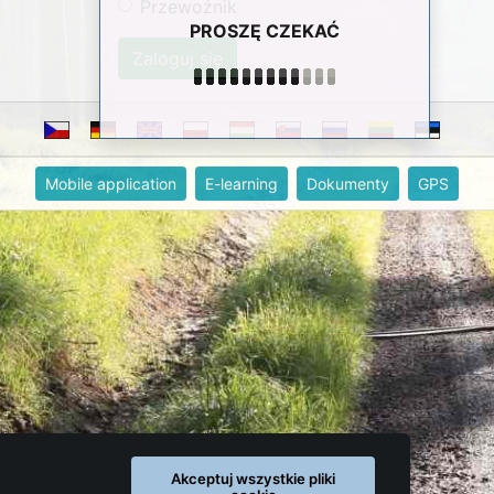
Przewoźnik
PROSZĘ CZEKAĆ
Mobile application
E-learning
Dokumenty
GPS
Akceptuj wszystkie pliki